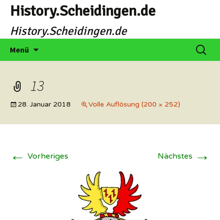
Zum
History.Scheidingen.de
Inhalt
History.Scheidingen.de
springen
Suche
Menü
nach:
13
28. Januar 2018
Volle Auflösung (200 × 252)
←
→
Vorheriges
Nächstes