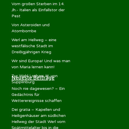
Vom großen Sterben im 14.
Jh.- Italien als Einfallstor der
Pest
Von Asteroiden und
Atombombe
Werl am Hellweg – eine
westfälische Stadt im
Dreißigjährigen Krieg
Wir sind Europa! Und was man
von Maria lernen kann!
Zur Wahl Lothars III. von
Neueste Beiträge
Supplinburg
Noch nie dagewesen? – Ein
Gedächtnis für
Wetterereignisse schaffen
Dei gratia – Kapellen und
Heiligenhäuser am südlichen
Hellweg der Stadt Werl vom
Spätmittelalter bis in die