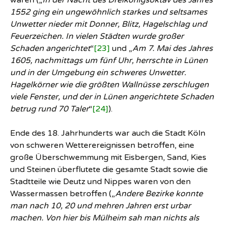
waren („
In der Nacht des Dreikönigsoktav des Jahres
1552 ging ein ungewöhnlich starkes und seltsames
Unwetter nieder mit Donner, Blitz, Hagelschlag und
Feuerzeichen. In vielen Städten wurde großer
Schaden angerichtet
“
[23]
und „
Am 7. Mai des Jahres
1605, nachmittags um fünf Uhr, herrschte in Lünen
und in der Umgebung ein schweres Unwetter.
Hagelkörner wie die größten Wallnüsse zerschlugen
viele Fenster, und der in Lünen angerichtete Schaden
betrug rund 70 Taler
“
[24]
).
Ende des 18. Jahrhunderts war auch die Stadt Köln
von schweren Wetterereignissen betroffen, eine
große Überschwemmung mit Eisbergen, Sand, Kies
und Steinen überflutete die gesamte Stadt sowie die
Stadtteile wie Deutz und Nippes waren von den
Wassermassen betroffen („
Andere Bezirke konnte
man nach 10, 20 und mehren Jahren erst urbar
machen. Von hier bis Mülheim sah man nichts als