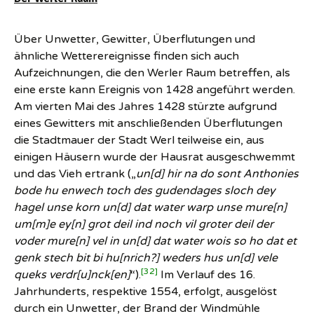
Über Unwetter, Gewitter, Überflutungen und
ähnliche Wetterereignisse finden sich auch
Aufzeichnungen, die den Werler Raum betreffen, als
eine erste kann Ereignis von 1428 angeführt werden.
Am vierten Mai des Jahres 1428 stürzte aufgrund
eines Gewitters mit anschließenden Überflutungen
die Stadtmauer der Stadt Werl teilweise ein, aus
einigen Häusern wurde der Hausrat ausgeschwemmt
und das Vieh ertrank („
un[d] hir na do sont Anthonies
bode hu enwech toch des gudendages sloch dey
hagel unse korn un[d] dat water warp unse mure[n]
um[m]e ey[n] grot deil ind noch vil groter deil der
voder mure[n] vel in un[d] dat water wois so ho dat et
genk stech bit bi hu[nrich?] weders hus un[d] vele
[32]
queks verdr[u]nck[en]
“).
Im Verlauf des 16.
Jahrhunderts, respektive 1554, erfolgt, ausgelöst
durch ein Unwetter, der Brand der Windmühle