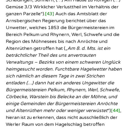
Scheidingen, Sönnern, (…) Am Hause zu Königen (…)
Gemüse 3/3 Wirklicher Verlusttheil im Verhältnis der
ganzen Parzelle“).
[43]
Auch das Amtsblatt der
Arnsbergischen Regierung berichtet über das
Unwetter, welches 1853 die Bürgermeistereien im
Bereich Pelkum und Rhynern, Werl, Schwefe und die
Region des Möhnesees bis nach Anröchte und
Altenrüthen getroffen hat („
Am 8. d. Mts. ist ein
beträchtlicher Theil des uns anvertrauten
Verwaltungs – Bezirks von einem schweren Unglück
heimgesucht worden. Furchtbare Hagelwetter haben
sich nämlich an diesem Tage in zwei Strichen
entladen (…) dann hat ein anderes Ungewitter die
Bürgermeistereien Pelkum, Rhynern, Werl, Schwefe,
Cörbecke, Warstein bis Belecke an der Möhne, und
einige Gemeinden der Bürgermeistereien Anröchte
und Altenrüthen mehr oder weniger verwüstet
“)
[44]
,
hieran ist zu erkennen, dass nicht ausschließlich der
Werler Raum von dem Hagelschlag betroffen