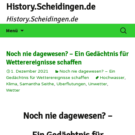
Zum
History.Scheidingen.de
Inhalt
History.Scheidingen.de
springen
Suche
Menü
nach:
Noch nie dagewesen? – Ein Gedächtnis für
Wetterereignisse schaffen
1. Dezember 2021
Noch nie dagewesen? – Ein
Gedächtnis für Wetterereignisse schaffen
Hochwasser
,
Klima
,
Samantha Seithe
,
Uberflutungen
,
Unwetter
,
Wetter
Noch nie dagewesen? –