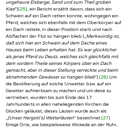
ungeheure Eisberge, Sand und zum Theil groben
Kies
“)
[25]
, ein Bericht erzählt davon, dass sich ein
Schwein auf ein Dach retten konnte, wohingegen ein
Pferd, welches sich ebenfalls mit dem Oberkörper auf
ein Dach rettete, in dieser Position starb und nach
Abflachen der Flut so hängen blieb („
Merkwürdig ist,
daß sich hier ein Schwein auf dem Dache eines
Hauses beim Leben erhalten hat. Es war glücklicher
als jenes Pferd zu Deutz, welches sich gleichfalls mit
dem vordern Theile seines Körpers über ein Dach
gemacht, aber in dieser Stellung verreckte und beim
abnehmenden Gewässer so hangen blieb
“).
[26]
Um
die Bevölkerung auf solche Unwetter bzw. auf ein
Gewitter aufmerksam zu machen und um diese zu
vertreiben, wurden bis zum Ende des 17.
Jahrhunderts in allen naheliegenden Kirchen die
Glocken geläutet, dieses Läuten wurde auch als
„
(Unser Hergott’s) Wetterläuten
“ bezeichnet.
[27]
Einige Orte, wie beispielsweise Wickede an der Ruhr,