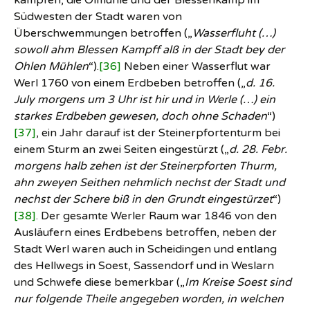
kämpfen, die Ölmühle und der Blessenkamp im
Südwesten der Stadt waren von
Überschwemmungen betroffen („
Wasserfluht (…)
sowoll ahm Blessen Kampff alß in der Stadt
bey der
Ohlen Mühlen
“).
[36]
Neben einer Wasserflut war
Werl 1760 von einem Erdbeben betroffen („
d. 16.
July morgens um 3 Uhr ist hir und in Werle (…) ein
starkes Erdbeben gewesen, doch ohne Schaden
“)
[37]
, ein Jahr darauf ist der Steinerpfortenturm bei
einem Sturm an zwei Seiten eingestürzt („
d. 28. Febr.
morgens halb zehen ist der Steinerpforten Thurm,
ahn zweyen Seithen nehmlich nechst der Stadt und
nechst der Schere biß in den Grundt eingestürzet
“)
[38]
. Der gesamte Werler Raum war 1846 von den
Ausläufern eines Erdbebens betroffen, neben der
Stadt Werl waren auch in Scheidingen und entlang
des Hellwegs in Soest, Sassendorf und in Weslarn
und Schwefe diese bemerkbar („
Im Kreise Soest sind
nur folgende Theile angegeben worden, in welchen