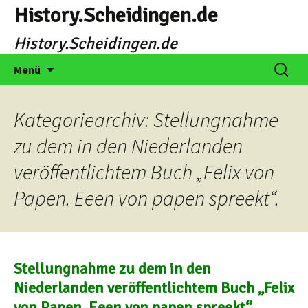
Zum
History.Scheidingen.de
Inhalt
History.Scheidingen.de
springen
Suche
Menü
nach:
Kategoriearchiv: Stellungnahme
zu dem in den Niederlanden
veröffentlichtem Buch „Felix von
Papen. Eeen von papen spreekt“.
Stellungnahme zu dem in den
Niederlanden veröffentlichtem Buch „Felix
von Papen. Eeen von papen spreekt“.