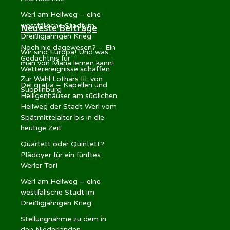
Werl am Hellweg – eine
westfälische Stadt im
Neueste Beiträge
Dreißigjährigen Krieg
Noch nie dagewesen? – Ein
Wir sind Europa! Und was
Gedächtnis für
man von Maria lernen kann!
Wetterereignisse schaffen
Zur Wahl Lothars III. von
Dei gratia – Kapellen und
Supplinburg
Heiligenhäuser am südlichen
Hellweg der Stadt Werl vom
Spätmittelalter bis in die
heutige Zeit
Quartett oder Quintett?
Plädoyer für ein fünftes
Werler Tor!
Werl am Hellweg – eine
westfälische Stadt im
Dreißigjährigen Krieg
Stellungnahme zu dem in
den Niederlanden