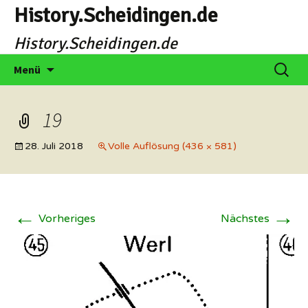
Zum
History.Scheidingen.de
Inhalt
History.Scheidingen.de
springen
Suche
Menü
nach:
19
28. Juli 2018
Volle Auflösung (436 × 581)
←
→
Vorheriges
Nächstes