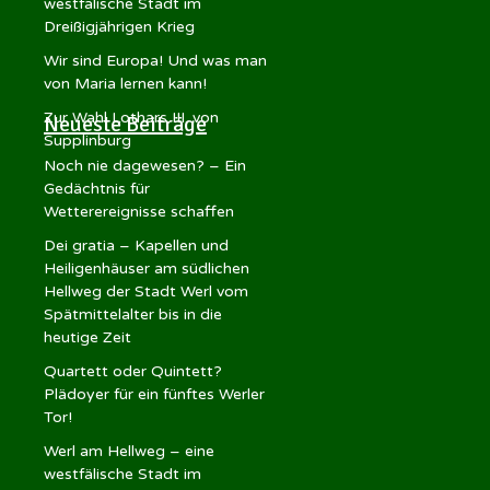
westfälische Stadt im
Dreißigjährigen Krieg
Wir sind Europa! Und was man
von Maria lernen kann!
Zur Wahl Lothars III. von
Neueste Beiträge
Supplinburg
Noch nie dagewesen? – Ein
Gedächtnis für
Wetterereignisse schaffen
Dei gratia – Kapellen und
Heiligenhäuser am südlichen
Hellweg der Stadt Werl vom
Spätmittelalter bis in die
heutige Zeit
Quartett oder Quintett?
Plädoyer für ein fünftes Werler
Tor!
Werl am Hellweg – eine
westfälische Stadt im