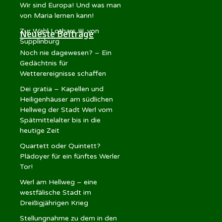
Wir sind Europa! Und was man
von Maria lernen kann!
Zur Wahl Lothars III. von
Neueste Beiträge
Supplinburg
Noch nie dagewesen? – Ein
Gedächtnis für
Wetterereignisse schaffen
Dei gratia – Kapellen und
Heiligenhäuser am südlichen
Hellweg der Stadt Werl vom
Spätmittelalter bis in die
heutige Zeit
Quartett oder Quintett?
Plädoyer für ein fünftes Werler
Tor!
Werl am Hellweg – eine
westfälische Stadt im
Dreißigjährigen Krieg
Stellungnahme zu dem in den