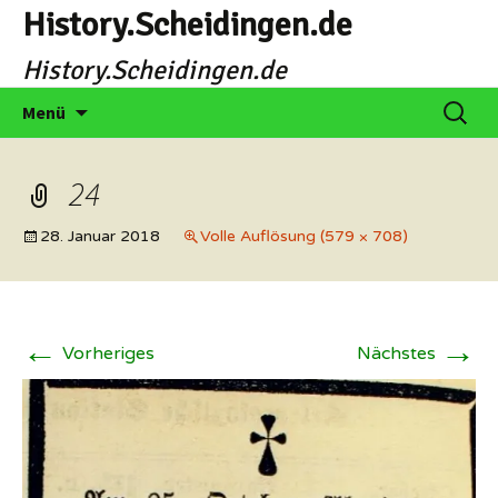
Zum
History.Scheidingen.de
Inhalt
History.Scheidingen.de
springen
Suche
Menü
nach:
24
28. Januar 2018
Volle Auflösung (579 × 708)
←
→
Vorheriges
Nächstes