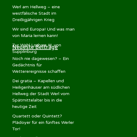
Werl am Hellweg – eine
westfälische Stadt im
Dreißigjährigen Krieg
Wir sind Europa! Und was man
von Maria lernen kann!
Zur Wahl Lothars III. von
Neueste Beiträge
Supplinburg
Noch nie dagewesen? – Ein
Gedächtnis für
Wetterereignisse schaffen
Dei gratia – Kapellen und
Heiligenhäuser am südlichen
Hellweg der Stadt Werl vom
Spätmittelalter bis in die
heutige Zeit
Quartett oder Quintett?
Plädoyer für ein fünftes Werler
Tor!