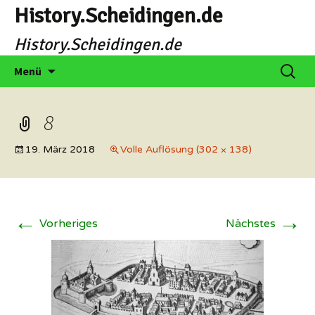
Zum
History.Scheidingen.de
Inhalt
History.Scheidingen.de
springen
Suche
Menü
nach:
8
19. März 2018
Volle Auflösung (302 × 138)
←
→
Vorheriges
Nächstes