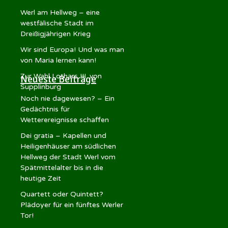
Werl am Hellweg – eine
westfälische Stadt im
Dreißigjährigen Krieg
Wir sind Europa! Und was man
von Maria lernen kann!
Zur Wahl Lothars III. von
Neueste Beiträge
Supplinburg
Noch nie dagewesen? – Ein
Gedächtnis für
Wetterereignisse schaffen
Dei gratia – Kapellen und
Heiligenhäuser am südlichen
Hellweg der Stadt Werl vom
Spätmittelalter bis in die
heutige Zeit
Quartett oder Quintett?
Plädoyer für ein fünftes Werler
Tor!