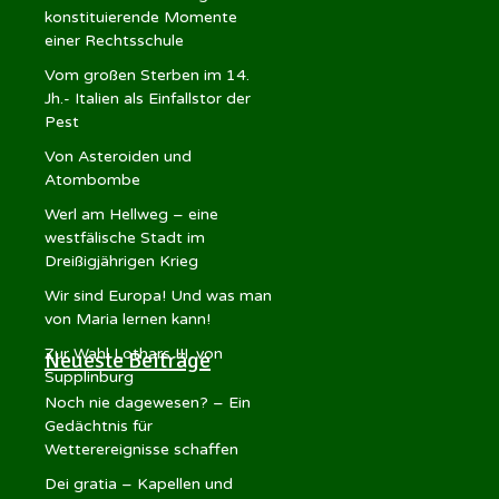
konstituierende Momente
einer Rechtsschule
Vom großen Sterben im 14.
Jh.- Italien als Einfallstor der
Pest
Von Asteroiden und
Atombombe
Werl am Hellweg – eine
westfälische Stadt im
Dreißigjährigen Krieg
Wir sind Europa! Und was man
von Maria lernen kann!
Zur Wahl Lothars III. von
Neueste Beiträge
Supplinburg
Noch nie dagewesen? – Ein
Gedächtnis für
Wetterereignisse schaffen
Dei gratia – Kapellen und