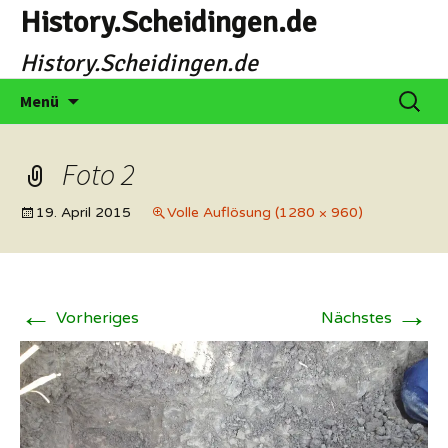
Zum
History.Scheidingen.de
Inhalt
History.Scheidingen.de
springen
Suche
Menü
nach:
Foto 2
19. April 2015
Volle Auflösung (1280 × 960)
←
→
Vorheriges
Nächstes